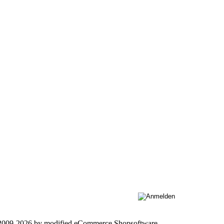
 2009-2026 by
mod
ified eCommerce Shopsoftware