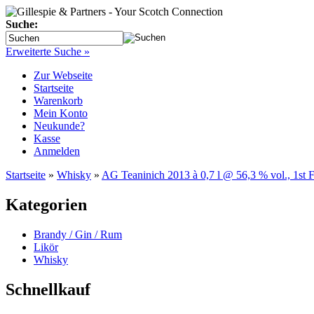
Suche:
Erweiterte Suche »
Zur Webseite
Startseite
Warenkorb
Mein Konto
Neukunde?
Kasse
Anmelden
Startseite
»
Whisky
»
AG Teaninich 2013 à 0,7 l @ 56,3 % vol., 1st 
Kategorien
Brandy / Gin / Rum
Likör
Whisky
Schnellkauf